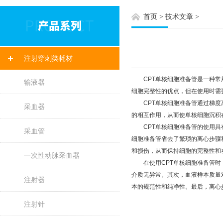
首页
>
技术文章
>
注射穿刺类耗材
CPT单核细胞准备管是一种常用
输液器
细胞完整性的优点，但在使用时需
CPT单核细胞准备管
通过梯度
采血器
的相互作用，从而使单核细胞沉积
CPT单核细胞准备管的使用具有
采血管
细胞准备管省去了繁琐的离心步骤
和损伤，从而保持细胞的完整性和
一次性动脉采血器
在使用CPT单核细胞准备管时，
介质无异常。其次，血液样本质量
注射器
本的规范性和纯净性。最后，离心
注射针