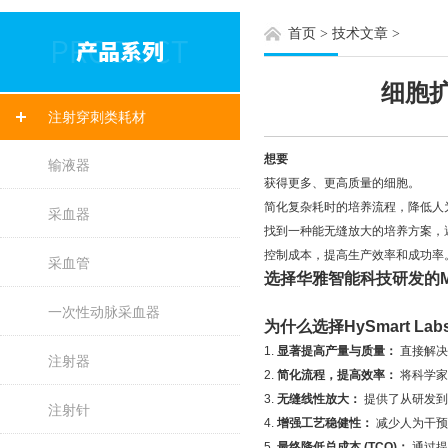
首页
>
技术文章
>
细胞
注射穿刺类耗材
想要
输液器
获得
更多、更高质量
的细胞。
简化
复杂耗时的培
养流程，降低人
采血器
找到一种能
无缝放大
的培养方案，
控制成本
，提高生产效率和成功率
采血管
选择华雅智能科技研发的
一次性动脉采血器
为什么选择HySmart Lab
1.
显著提高产量与质量：
直接解决
注射器
2.
简化流程，提高效率：
将科学家
3.
无缝线性放大：
提供了从研发到
注射针
4.
增强工艺稳健性：
减少人为干预
5.
最终降低总成本
(TCO)：
通过提