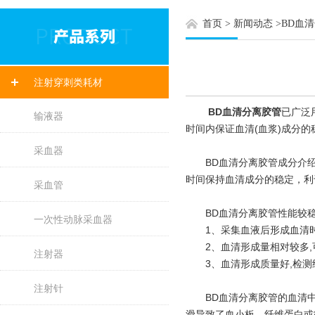
首页
>
新闻动态
>
BD血
注射穿刺类耗材
BD血清分离胶管
已广泛
输液器
时间内保证血清(血浆)成分的
采血器
BD血清分离胶管成分介绍：
时间保持血清成分的稳定，利
采血管
BD血清分离胶管性能较稳定
一次性动脉采血器
1、采集血液后形成血清时
2、血清形成量相对较多,
注射器
3、血清形成质量好,检测
注射针
BD血清分离胶管的血清中悬
滑导致了血小板、纤维蛋白或