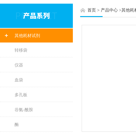
首页
>
产品中心
>
其他耗
其他耗材试剂
转移袋
仪器
血袋
多孔板
谷氨-酰胺
酶