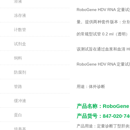
溶液
RoboGene HDV RNA 
冻存液
量。提供两种套件版本：分别适用于 L
计数管
的常规型试管 0.2 ml（
试剂盒
该测试旨在通过血浆和血清 
饲料
RoboGene HDV RNA
防腐剂
管路
用途：体外诊断
缓冲液
产品名称：
RoboGen
蛋白
产品货号：847-020·74
产品用途：定量诊断丁型肝炎病
培养基