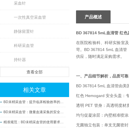
采血针
产品概述
一次性真空采血管
静脉留置针
BD 367814 5mL血清管 
在医院检验科、科研实验室及
科研采血管
苛。BD 367814 5mL
供应，随时满足采购需求。
持针器
查看全部
一、产品细节解析，品质可靠
BD 367814 5mL 血
相关文章
红色 Hemogard 安全
BD末梢采血管：提升临床检验效率的微观利器
透明 PET 管身：高透明
BD末梢采血管：微量血液采集的安全守护者
均匀促凝涂层：内壁精准喷涂
精准规范：BD末梢采血管的使用要求与操作要点
无菌独立包装：单支无菌密封