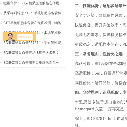
微量守护：BD末梢采血管的核心作用与临床价值
二、性能优势，适配多场景严
从采样到转运：CPT单核细胞准备管标准化制样全流程指南
安全防污染，降低操作风险：红
CPT单核细胞准备管在免疫检测、细胞科研中的实操应用
快速促凝，提升实验效率：高
BD肝素钠采血管367874：多场景检验采血的核心耗材
无菌无内毒素，保障检测精准
BD肝素钠采血管367874：采血管性能升级的典型代表
材质稳定，适配样本储存：P
BD肝素锂采血管产品适用于大多数临床生化检测
三、常备理由，性价比之选
BD肝素锂采血管用于采集静脉血后分离出血浆
高认可度：BD 品牌在全球
高适配性：5mL 容量适配
高性价比：进口品质，价格合
四、华雅思创：正品现货，专
华雅思创专注于进口生物试剂
Hemogard 头盖） 库
综上，BD 367814 5
择。