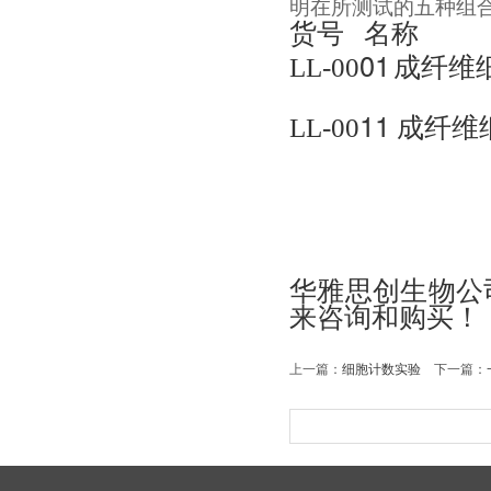
明在所测试的五种组
货号
名称
01
LL-00
成纤维
11
LL-00
成纤维
华雅思创生物公
来咨询和购买！
上一篇：
细胞计数实验
下一篇：