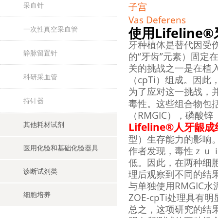
子宫
采血针
Vas Deferens
使用Lifeli
一次性真空采血管
牙种植体是替代因受
静脉留置针
的“牙齿”元素）固
关的挑战之一是在植
科研采血管
（cpTi）组成。因
为了应对这一挑战，并
持针器
毒性。这些组合物包括
（RMGIC），磷酸锌
Lifeline®人
其他耗材试剂
型）生存能力的影响
医用化验和基础化验器具
作者发现，毒性ｚｕｉ
低。因此，在两种细胞
诊断试剂类
理后观察到不同的结果：
与单独使用RMGIC水
细胞培养
ZOE-cpTi处理具
总之，这项研究的结果