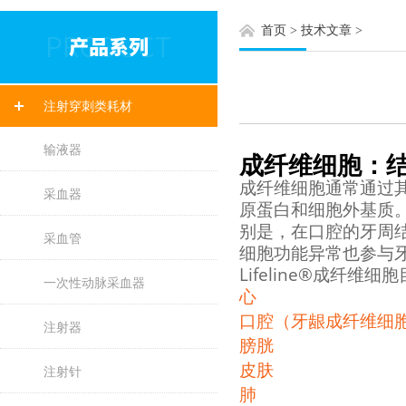
首页
>
技术文章
>
注射穿刺类耗材
输液器
成纤维细胞：
成纤维细胞通常通过
采血器
原蛋白和细胞外基质
别是，在口腔的牙周
采血管
细胞功能异常也参与
Lifeline®成纤
一次性动脉采血器
心
口腔（牙龈成纤维细
注射器
膀胱
皮肤
注射针
肺