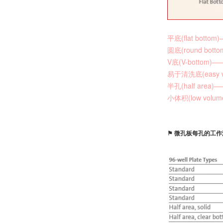
平底(flat bot
圆底(round b
V底(V-botto
易于清洗底(eas
半孔(half ar
小体积(low v
⚑ 微孔板每孔的工