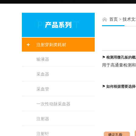
首页
>
技术文
注射穿刺类耗材
⚑ 检测用微孔板的
输液器
用于高通量检测和筛
采血器
⚑ 如何根据需要选
采血管
一次性动脉采血器
注射器
注射针