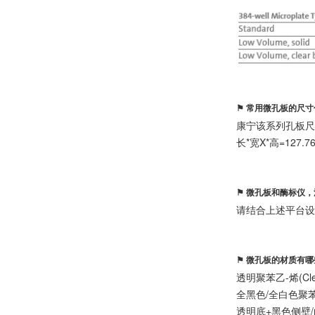
⚑ 常用微孔板的尺
康宁该系列孔板尺寸
长*宽X*高=127.76
⚑ 微孔板和酶标仪
请结合上述平台
⚑ 微孔板的材质有哪
透明聚苯乙-烯(Clear
全黑色/全白色聚苯乙-烯(S
透明底+黑色侧壁/白色侧壁