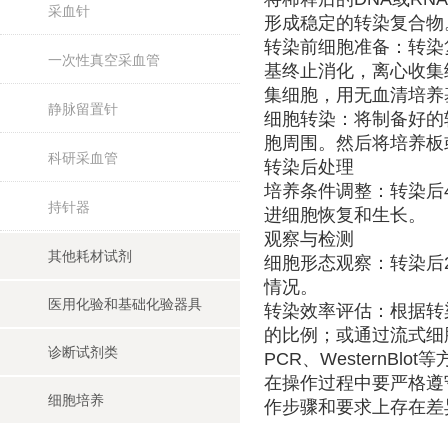
采血针
形成稳定的转染复合
转染前细胞准备：转染
一次性真空采血管
基终止消化，离心收集
集细胞，用无血清培
静脉留置针
细胞转染：将制备好的
胞周围。然后将培养板
科研采血管
转染后处理
培养条件调整：转染后
持针器
进细胞恢复和生长。
观察与检测
其他耗材试剂
细胞形态观察：转染后
情况。
医用化验和基础化验器具
转染效率评估：根据转
的比例；或通过流式细
诊断试剂类
PCR、WesternB
在操作过程中要严格遵
细胞培养
作步骤和要求上存在差