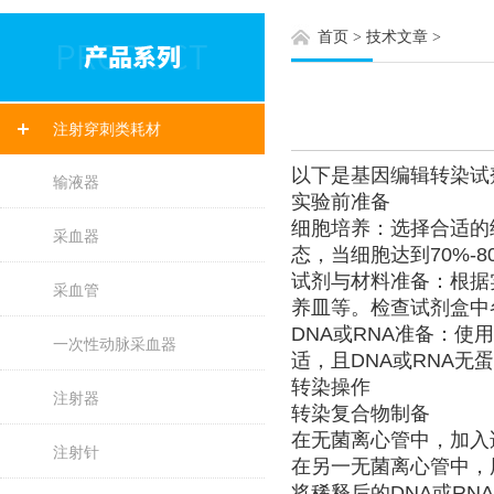
首页
>
技术文章
>
注射穿刺类耗材
以下是基因编辑转染
输液器
实验前准备
细胞培养：选择合适的
采血器
态，当细胞达到70%-
试剂与材料准备：根据
采血管
养皿等。检查试剂盒中
DNA或RNA准备：
一次性动脉采血器
适，且DNA或RNA无
转染操作
注射器
转染复合物制备
在无菌离心管中，加入
注射针
在另一无菌离心管中，
将稀释后的DNA或RN